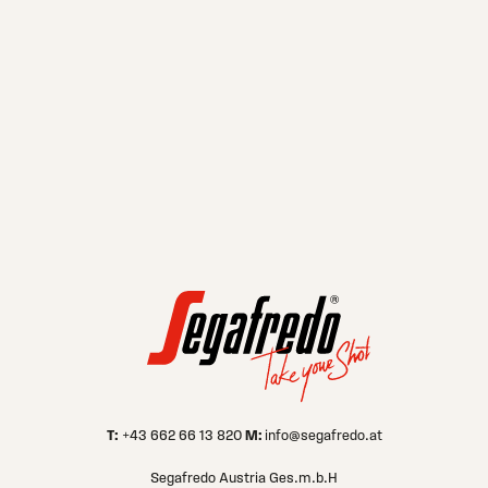
weltweite Vielfalt Die Massimo Zanetti
der 19
Beverage Group zählt zu den weltweit
Zanetti
führenden Unternehmen in
...
Auslan
SA
...
T:
M:
+43 662 66 13 820
info@segafredo.at
Segafredo Austria Ges.m.b.H