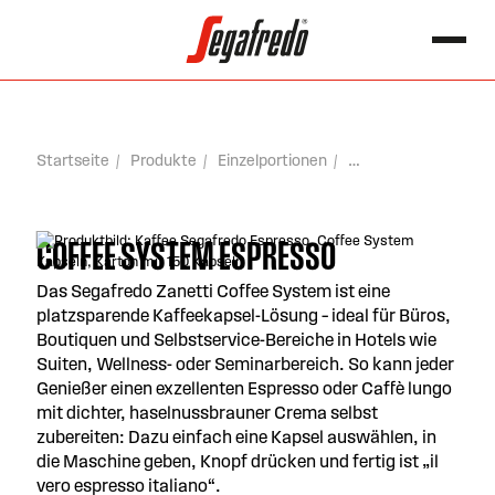
springen
Search for:
Startseite
Produkte
Einzelportionen
Coffee System Espresso
COFFEE SYSTEM ESPRESSO
Das Segafredo Zanetti Coffee System ist eine
platzsparende Kaffeekapsel-Lösung – ideal für Büros,
Boutiquen und Selbstservice-Bereiche in Hotels wie
Suiten, Wellness- oder Seminarbereich. So kann jeder
Genießer einen exzellenten Espresso oder Caffè lungo
mit dichter, haselnussbrauner Crema selbst
zubereiten: Dazu einfach eine Kapsel auswählen, in
die Maschine geben, Knopf drücken und fertig ist „il
vero espresso italiano“.