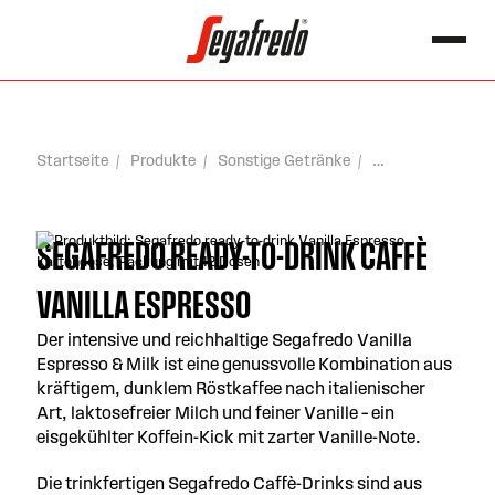
springen
Search for:
Startseite
Produkte
Sonstige Getränke
SEGAFREDO READY-TO-DRINK CAFFÈ
VANILLA ESPRESSO
Der intensive und reichhaltige Segafredo Vanilla
Espresso & Milk ist eine genussvolle Kombination aus
kräftigem, dunklem Röstkaffee nach italienischer
Art, laktosefreier Milch und feiner Vanille – ein
eisgekühlter Koffein-Kick mit zarter Vanille-Note.
Die trinkfertigen Segafredo Caffè-Drinks sind aus