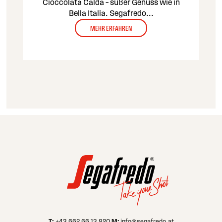
Cioccolata Calda – süßer Genuss wie in
Bella Italia. Segafredo
...
MEHR ERFAHREN
T:
M:
+43 662 66 13 820
info@segafredo.at