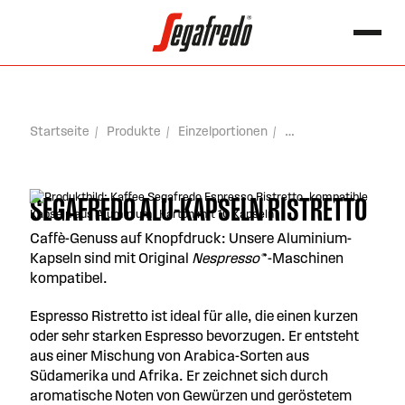
springen
Search for:
Startseite
Produkte
Einzelportionen
Segafredo Alu-Kapseln Ristretto
SEGAFREDO ALU-KAPSELN RISTRETTO
Caffè-Genuss auf Knopfdruck: Unsere Aluminium-
Kapseln sind mit Original
Nespresso®
*-Maschinen
kompatibel.
Espresso Ristretto ist ideal für alle, die einen kurzen
oder sehr starken Espresso bevorzugen. Er entsteht
aus einer Mischung von Arabica-Sorten aus
Südamerika und Afrika. Er zeichnet sich durch
aromatische Noten von Gewürzen und geröstetem